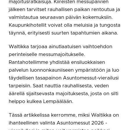
majoitusratkaisuja. Kiireisten messupäivien
jälkeen tarvitset rauhallisen paikan rentoutua ja
valmistautua seuraavan päivän kokemuksiin.
Kaupunkihotellit voivat olla meluisia ja tungosta
täynnä, erityisesti suurten tapahtumien aikana.
Waltikka tarjoaa ainutlaatuisen vaihtoehdon
perinteiselle messumajoitukselle.
Rantahotellimme yhdistää ensiluokkaisen
palvelun luonnonkauniiseen ympäristöön ja luo
täydellisen tasapainon Asuntomessut-vierailusi
tarpeisiin. Saat nauttia rauhallisesta, veden
äärellä sijaitsevasta majoituksesta, josta on silti
helppo kulkea Lempäälään.
Tässä artikkelissa kerromme, miksi Waltikka on
ihanteellinen valinta Asuntomessut 2026 -