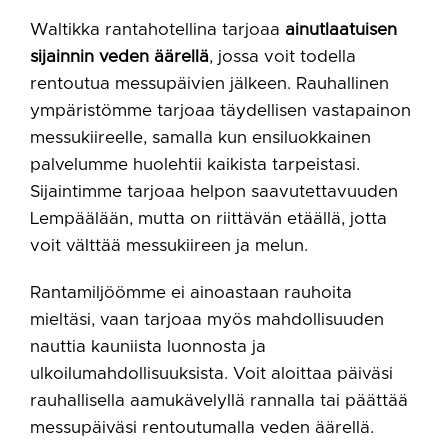
Waltikka rantahotellina tarjoaa
ainutlaatuisen
sijainnin veden äärellä
, jossa voit todella
rentoutua messupäivien jälkeen. Rauhallinen
ympäristömme tarjoaa täydellisen vastapainon
messukiireelle, samalla kun ensiluokkainen
palvelumme huolehtii kaikista tarpeistasi.
Sijaintimme tarjoaa helpon saavutettavuuden
Lempäälään, mutta on riittävän etäällä, jotta
voit välttää messukiireen ja melun.
Rantamiljöömme ei ainoastaan rauhoita
mieltäsi, vaan tarjoaa myös mahdollisuuden
nauttia kauniista luonnosta ja
ulkoilumahdollisuuksista. Voit aloittaa päiväsi
rauhallisella aamukävelyllä rannalla tai päättää
messupäiväsi rentoutumalla veden äärellä.