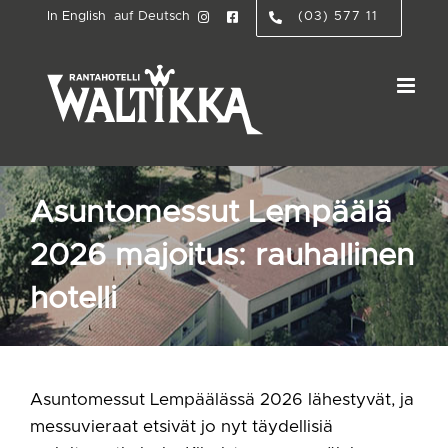
Skip
In English
auf Deutsch
(03) 577 11
to
content
Asuntomessut Lempäälä
2026 majoitus: rauhallinen
hotelli
Asuntomessut Lempäälässä 2026 lähestyvät, ja
messuvieraat etsivät jo nyt täydellisiä