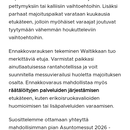
pettymyksiin tai kalliisiin vaihtoehtoihin. Lisäksi
parhaat majoituspaikat varataan kuukausia
etukäteen, jolloin myöhäiset varaajat joutuvat
tyytymään vähemmän houkutteleviin
vaihtoehtoihin.
Ennakkovarauksen tekeminen Waltikkaan tuo
merkittäviä etuja. Varmistat paikkasi
ainutlaatuisessa rantahotellissa ja voit
suunnitella messuvierailusi huoletta majoituksen
osalta. Ennakkovaraus mahdollistaa myös
räätälöityjen palveluiden järjestämisen
etukäteen, kuten erikoisruokavalioiden
huomioimisen tai lisäpalveluiden varaamisen.
Suosittelemme ottamaan yhteyttä
mahdollisimman pian Asuntomessut 2026 -