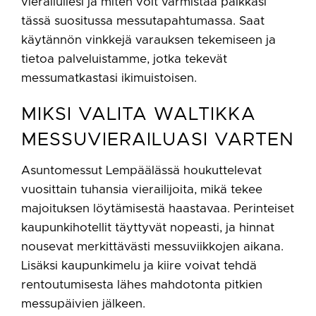
vierailullesi ja miten voit varmistaa paikkasi
tässä suositussa messutapahtumassa. Saat
käytännön vinkkejä varauksen tekemiseen ja
tietoa palveluistamme, jotka tekevät
messumatkastasi ikimuistoisen.
MIKSI VALITA WALTIKKA
MESSUVIERAILUASI VARTEN
Asuntomessut Lempäälässä houkuttelevat
vuosittain tuhansia vierailijoita, mikä tekee
majoituksen löytämisestä haastavaa. Perinteiset
kaupunkihotellit täyttyvät nopeasti, ja hinnat
nousevat merkittävästi messuviikkojen aikana.
Lisäksi kaupunkimelu ja kiire voivat tehdä
rentoutumisesta lähes mahdotonta pitkien
messupäivien jälkeen.