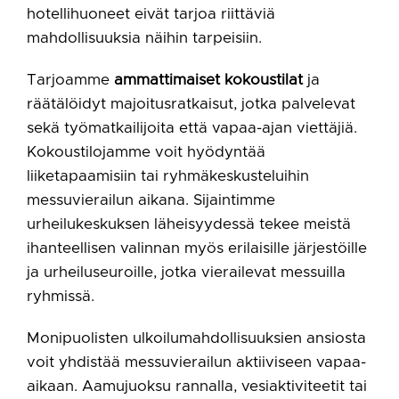
hotellihuoneet eivät tarjoa riittäviä
mahdollisuuksia näihin tarpeisiin.
Tarjoamme
ammattimaiset kokoustilat
ja
räätälöidyt majoitusratkaisut, jotka palvelevat
sekä työmatkailijoita että vapaa-ajan viettäjiä.
Kokoustilojamme voit hyödyntää
liiketapaamisiin tai ryhmäkeskusteluihin
messuvierailun aikana. Sijaintimme
urheilukeskuksen läheisyydessä tekee meistä
ihanteellisen valinnan myös erilaisille järjestöille
ja urheiluseuroille, jotka vierailevat messuilla
ryhmissä.
Monipuolisten ulkoilumahdollisuuksien ansiosta
voit yhdistää messuvierailun aktiiviseen vapaa-
aikaan. Aamujuoksu rannalla, vesiaktiviteetit tai