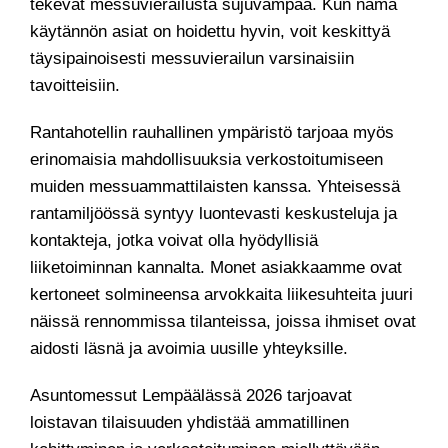
tekevät messuvierailusta sujuvampaa. Kun nämä
käytännön asiat on hoidettu hyvin, voit keskittyä
täysipainoisesti messuvierailun varsinaisiin
tavoitteisiin.
Rantahotellin rauhallinen ympäristö tarjoaa myös
erinomaisia mahdollisuuksia verkostoitumiseen
muiden messuammattilaisten kanssa. Yhteisessä
rantamiljöössä syntyy luontevasti keskusteluja ja
kontakteja, jotka voivat olla hyödyllisiä
liiketoiminnan kannalta. Monet asiakkaamme ovat
kertoneet solmineensa arvokkaita liikesuhteita juuri
näissä rennommissa tilanteissa, joissa ihmiset ovat
aidosti läsnä ja avoimia uusille yhteyksille.
Asuntomessut Lempäälässä 2026 tarjoavat
loistavan tilaisuuden yhdistää ammatillinen