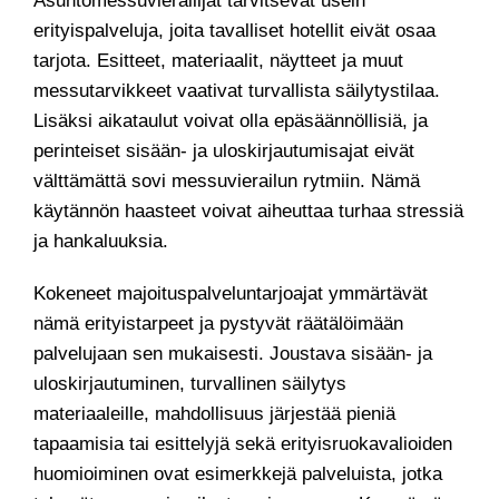
Asuntomessuvierailijat tarvitsevat usein
erityispalveluja, joita tavalliset hotellit eivät osaa
tarjota. Esitteet, materiaalit, näytteet ja muut
messutarvikkeet vaativat turvallista säilytystilaa.
Lisäksi aikataulut voivat olla epäsäännöllisiä, ja
perinteiset sisään- ja uloskirjautumisajat eivät
välttämättä sovi messuvierailun rytmiin. Nämä
käytännön haasteet voivat aiheuttaa turhaa stressiä
ja hankaluuksia.
Kokeneet majoituspalveluntarjoajat ymmärtävät
nämä erityistarpeet ja pystyvät räätälöimään
palvelujaan sen mukaisesti. Joustava sisään- ja
uloskirjautuminen, turvallinen säilytys
materiaaleille, mahdollisuus järjestää pieniä
tapaamisia tai esittelyjä sekä erityisruokavalioiden
huomioiminen ovat esimerkkejä palveluista, jotka