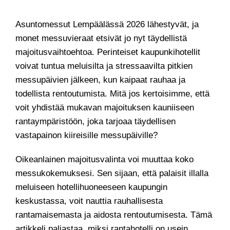
Asuntomessut Lempäälässä 2026 lähestyvät, ja
monet messuvieraat etsivät jo nyt täydellistä
majoitusvaihtoehtoa. Perinteiset kaupunkihotellit
voivat tuntua meluisilta ja stressaavilta pitkien
messupäivien jälkeen, kun kaipaat rauhaa ja
todellista rentoutumista. Mitä jos kertoisimme, että
voit yhdistää mukavan majoituksen kauniiseen
rantaympäristöön, joka tarjoaa täydellisen
vastapainon kiireisille messupäiville?
Oikeanlainen majoitusvalinta voi muuttaa koko
messukokemuksesi. Sen sijaan, että palaisit illalla
meluiseen hotellihuoneeseen kaupungin
keskustassa, voit nauttia rauhallisesta
rantamaisemasta ja aidosta rentoutumisesta. Tämä
artikkeli paljastaa, miksi rantahotelli on usein