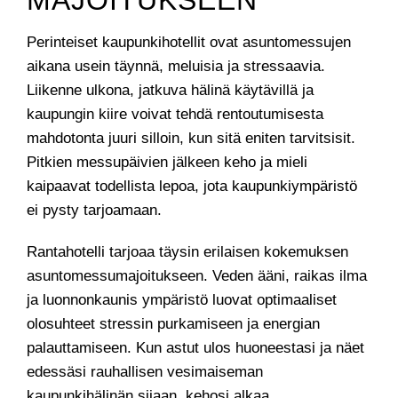
MAJOITUKSEEN
Perinteiset kaupunkihotellit ovat asuntomessujen
aikana usein täynnä, meluisia ja stressaavia.
Liikenne ulkona, jatkuva hälinä käytävillä ja
kaupungin kiire voivat tehdä rentoutumisesta
mahdotonta juuri silloin, kun sitä eniten tarvitsisit.
Pitkien messupäivien jälkeen keho ja mieli
kaipaavat todellista lepoa, jota kaupunkiympäristö
ei pysty tarjoamaan.
Rantahotelli tarjoaa täysin erilaisen kokemuksen
asuntomessumajoitukseen. Veden ääni, raikas ilma
ja luonnonkaunis ympäristö luovat optimaaliset
olosuhteet stressin purkamiseen ja energian
palauttamiseen. Kun astut ulos huoneestasi ja näet
edessäsi rauhallisen vesimaiseman
kaupunkihälinän sijaan, kehosi alkaa