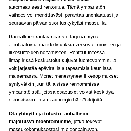
automaattisesti rentoutua. Tämä ympäristön
vaihdos voi merkittävästi parantaa unenlaatuasi ja
seuraavan päivän suorituskykyäsi messuilla.
Rauhallinen rantaympäristö tarjoaa myös
ainutlaatuisia mahdollisuuksia verkostoitumiseen ja
liikesuhteiden hoitamiseen. Rentoutuneessa
ilmapiirissä keskustelut sujuvat luontevammin, ja
voit järjestää epävirallisia tapaamisia kauniissa
maisemassa. Monet menestyneet liikesopimukset
syntyvätkin juuri tällaisissa rennommissa
ympäristöissä, joissa osapuolet voivat keskittyä
olennaiseen ilman kaupungin häiriötekijöitä.
Ota yhteyttä ja tutustu rauhallisiin
majoitusvaihtoehtoihimme
, jotka tekevät
messukokemuksestasi mieleenpainuvan.