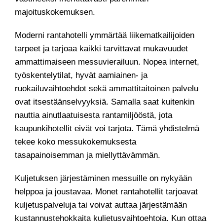
majoituskokemuksen.
Moderni rantahotelli ymmärtää liikematkailijoiden
tarpeet ja tarjoaa kaikki tarvittavat mukavuudet
ammattimaiseen messuvierailuun. Nopea internet,
työskentelytilat, hyvät aamiainen- ja
ruokailuvaihtoehdot sekä ammattitaitoinen palvelu
ovat itsestäänselvyyksiä. Samalla saat kuitenkin
nauttia ainutlaatuisesta rantamiljööstä, jota
kaupunkihotellit eivät voi tarjota. Tämä yhdistelmä
tekee koko messukokemuksesta
tasapainoisemman ja miellyttävämmän.
Kuljetuksen järjestäminen messuille on nykyään
helppoa ja joustavaa. Monet rantahotellit tarjoavat
kuljetuspalveluja tai voivat auttaa järjestämään
kustannustehokkaita kuljetusvaihtoehtoja. Kun ottaa