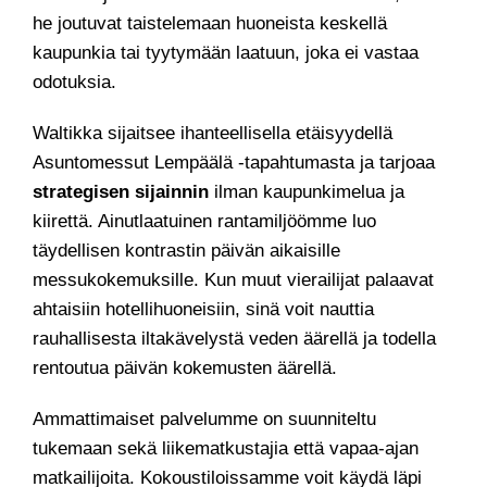
he joutuvat taistelemaan huoneista keskellä
kaupunkia tai tyytymään laatuun, joka ei vastaa
odotuksia.
Waltikka sijaitsee ihanteellisella etäisyydellä
Asuntomessut Lempäälä -tapahtumasta ja tarjoaa
strategisen sijainnin
ilman kaupunkimelua ja
kiirettä. Ainutlaatuinen rantamiljöömme luo
täydellisen kontrastin päivän aikaisille
messukokemuksille. Kun muut vierailijat palaavat
ahtaisiin hotellihuoneisiin, sinä voit nauttia
rauhallisesta iltakävelystä veden äärellä ja todella
rentoutua päivän kokemusten äärellä.
Ammattimaiset palvelumme on suunniteltu
tukemaan sekä liikematkustajia että vapaa-ajan
matkailijoita. Kokoustiloissamme voit käydä läpi