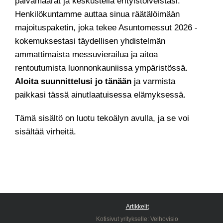
päivämäärät ja keskustella erityistoiveistasi.
Henkilökuntamme auttaa sinua räätälöimään
majoituspaketin, joka tekee Asuntomessut 2026 -
kokemuksestasi täydellisen yhdistelmän
ammattimaista messuvierailua ja aitoa
rentoutumista luonnonkauniissa ympäristössä.
Aloita suunnittelusi jo tänään
ja varmista
paikkasi tässä ainutlaatuisessa elämyksessä.
Tämä sisältö on luotu tekoälyn avulla, ja se voi
sisältää virheitä.
Artikkelit
Kotisivut yritykselle:
Velhovisio