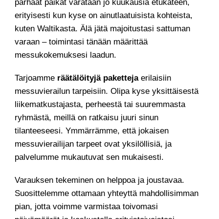
parhaat paikat varataan jo kuukausia etukäteen,
erityisesti kun kyse on ainutlaatuisista kohteista,
kuten Waltikasta. Älä jätä majoitustasi sattuman
varaan – toimintasi tänään määrittää
messukokemuksesi laadun.
Tarjoamme
räätälöityjä paketteja
erilaisiin
messuvierailun tarpeisiin. Olipa kyse yksittäisestä
liikematkustajasta, perheestä tai suuremmasta
ryhmästä, meillä on ratkaisu juuri sinun
tilanteeseesi. Ymmärrämme, että jokaisen
messuvierailijan tarpeet ovat yksilöllisiä, ja
palvelumme mukautuvat sen mukaisesti.
Varauksen tekeminen on helppoa ja joustavaa.
Suosittelemme ottamaan yhteyttä mahdollisimman
pian, jotta voimme varmistaa toivomasi