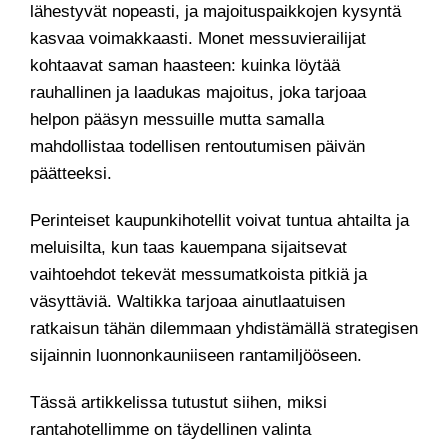
lähestyvät nopeasti, ja majoituspaikkojen kysyntä
kasvaa voimakkaasti. Monet messuvierailijat
kohtaavat saman haasteen: kuinka löytää
rauhallinen ja laadukas majoitus, joka tarjoaa
helpon pääsyn messuille mutta samalla
mahdollistaa todellisen rentoutumisen päivän
päätteeksi.
Perinteiset kaupunkihotellit voivat tuntua ahtailta ja
meluisilta, kun taas kauempana sijaitsevat
vaihtoehdot tekevät messumatkoista pitkiä ja
väsyttäviä. Waltikka tarjoaa ainutlaatuisen
ratkaisun tähän dilemmaan yhdistämällä strategisen
sijainnin luonnonkauniiseen rantamiljööseen.
Tässä artikkelissa tutustut siihen, miksi
rantahotellimme on täydellinen valinta