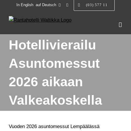
Skip
In English
auf Deutsch
(03) 577 11
to
content
Hotellivierailu
Asuntomessut
2026 aikaan
Valkeakoskella
Vuoden 2026 asuntomessut Lempäälässä