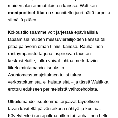
muiden alan ammattilaisten kanssa. Waltikan
monipuoliset tilat
on suunniteltu juuri näitä tarpeita
silmällä pitäen.
Kokoustiloissamme voit järjestää epävirallisia
tapaamisia muiden messuvierailijoiden kanssa tai
pitää palaverin oman tiimisi kanssa. Rauhallinen
rantaympäristö tarjoaa inspiroivan taustan
keskusteluille, jotka voivat johtaa merkittäviin
liiketoimintamahdollisuuksiin.
Asuntomessumajoituksen tulisi tukea
verkostoitumista, ei haitata sitä – ja tässä Waltikka
erottuu edukseen perinteisistä vaihtoehdoista.
Ulkoilumahdollisuutemme tarjoavat täydellisen
tavan käsitellä päivän aikana nähtyä ja kuultua.
Kävelylenkki rantapolkua pitkin tai rauhallinen hetki