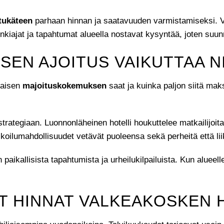
etukäteen
parhaan hinnan ja saatavuuden varmistamiseksi. Va
kiajat ja tapahtumat alueella nostavat kysyntää, joten suunni
SEN AJOITUS VAIKUTTAA N
llaisen
majoituskokemuksen
saat ja kuinka paljon siitä ma
usstrategiaan. Luonnonläheinen hotelli houkuttelee matkailij
koilumahdollisuudet vetävät puoleensa sekä perheitä että liik
ikallisista tapahtumista ja urheilukilpailuista. Kun alueelle 
AT HINNAT VALKEAKOSKEN 