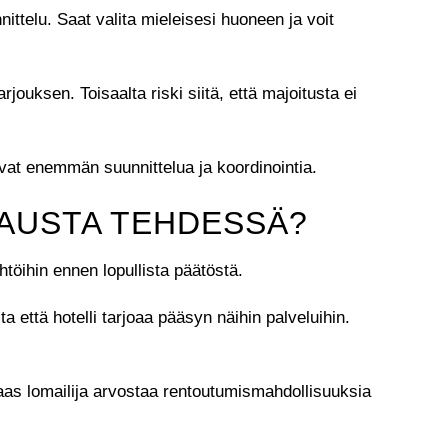
ttelu. Saat valita mieleisesi huoneen ja voit
jouksen. Toisaalta riski siitä, että majoitusta ei
vat enemmän suunnittelua ja koordinointia.
AUSTA TEHDESSÄ?
htöihin ennen lopullista päätöstä.
a että hotelli tarjoaa pääsyn näihin palveluihin.
taas lomailija arvostaa rentoutumismahdollisuuksia