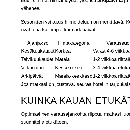
Edullisimmat hinnat löydät yleensä
arkipäivinä
ja 
vähenee.
Sesonkien vaikutus hinnoitteluun on merkittävä. Ke
ovat aina kalliimpia kuin arkipäivät.
Ajanjakso
Hintakategoria
Varaussuo
Kesäkuukaudet
Korkea
Varaa 4-6 viikko
Talvikuukaudet
Matala
1-2 viikkoa riittä
Viikonloput
Keskikorkea
3-4 viikkoa etuk
Arkipäivät
Matala-keskitaso
1-2 viikkoa riittä
Jos matkasi on joustava, seuraa hotellin tarjouksia
KUINKA KAUAN ETUKÄ
Optimaalinen varausajankohta riippuu matkasi luo
suunnitella etukäteen.