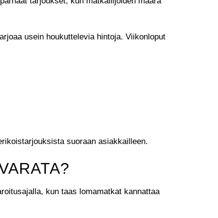
 parhaat tarjoukset, kun matkailijoiden määrä
rjoaa usein houkuttelevia hintoja. Viikonloput
erikoistarjouksista suoraan asiakkailleen.
 VARATA?
roitusajalla, kun taas lomamatkat kannattaa