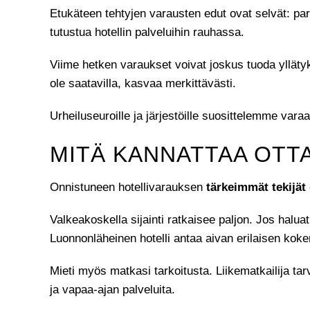
Etukäteen tehtyjen varausten edut ovat selvät: par
tutustua hotellin palveluihin rauhassa.
Viime hetken varaukset voivat joskus tuoda yllätyks
ole saatavilla, kasvaa merkittävästi.
Urheiluseuroille ja järjestöille suosittelemme va
MITÄ KANNATTAA OTT
Onnistuneen hotellivarauksen
tärkeimmät tekijät
Valkeakoskella sijainti ratkaisee paljon. Jos halua
Luonnonläheinen hotelli antaa aivan erilaisen kok
Mieti myös matkasi tarkoitusta. Liikematkailija ta
ja vapaa-ajan palveluita.