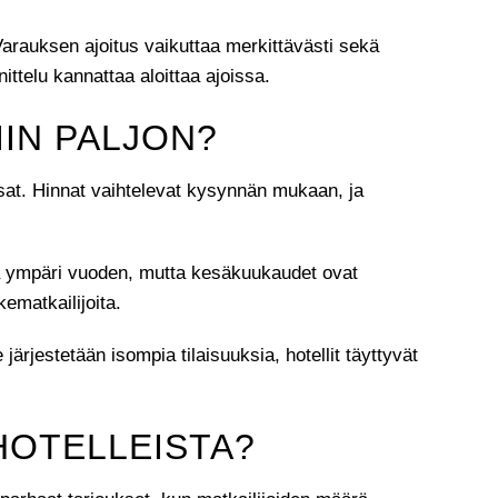
rauksen ajoitus vaikuttaa merkittävästi sekä
ttelu kannattaa aloittaa ajoissa.
IIN PALJON?
ksat. Hinnat vaihtelevat kysynnän mukaan, ja
oita ympäri vuoden, mutta kesäkuukaudet ovat
ematkailijoita.
järjestetään isompia tilaisuuksia, hotellit täyttyvät
HOTELLEISTA?