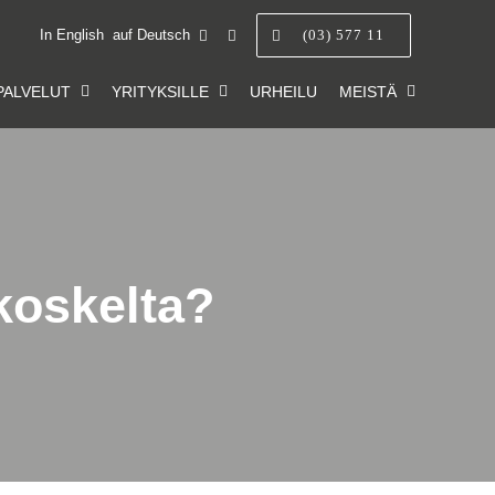
In English
auf Deutsch
(03) 577 11
PALVELUT
YRITYKSILLE
URHEILU
MEISTÄ
akoskelta?