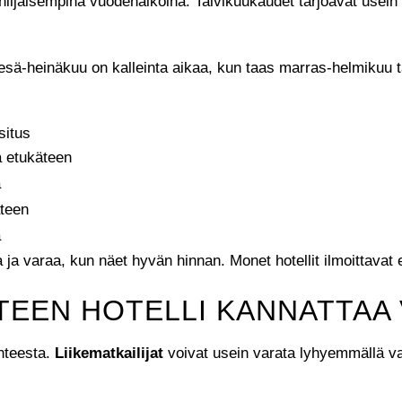
hiljaisempina vuodenaikoina. Talvikuukaudet tarjoavat usein
sä-heinäkuu on kalleinta aikaa, kun taas marras-helmikuu ta
situs
a etukäteen
ä
äteen
ä
 ja varaa, kun näet hyvän hinnan. Monet hotellit ilmoittavat 
TEEN HOTELLI KANNATTAA
nteesta.
Liikematkailijat
voivat usein varata lyhyemmällä va