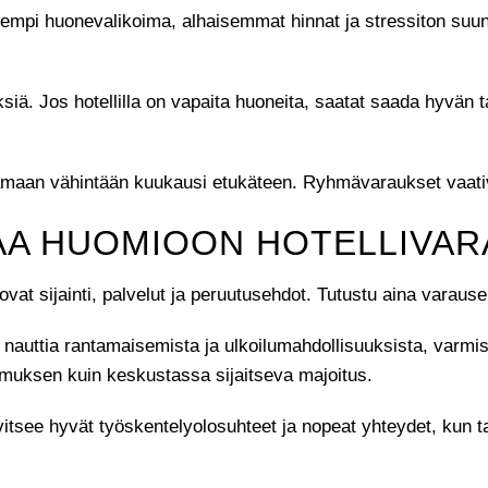
empi huonevalikoima, alhaisemmat hinnat ja stressiton suunni
iä. Jos hotellilla on vapaita huoneita, saatat saada hyvän tar
raamaan vähintään kuukausi etukäteen. Ryhmävaraukset vaati
AA HUOMIOON HOTELLIVAR
ovat sijainti, palvelut ja peruutusehdot. Tutustu aina varause
t nauttia rantamaisemista ja ulkoilumahdollisuuksista, varmist
emuksen kuin keskustassa sijaitseva majoitus.
rvitsee hyvät työskentelyolosuhteet ja nopeat yhteydet, kun 