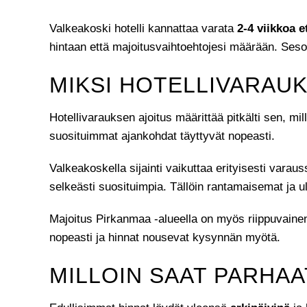
Valkeakoski hotelli kannattaa varata
2-4 viikkoa 
hintaan että majoitusvaihtoehtojesi määrään. Seson
MIKSI HOTELLIVARAUK
Hotellivarauksen ajoitus määrittää pitkälti sen, mi
suosituimmat ajankohdat täyttyvät nopeasti.
Valkeakoskella sijainti vaikuttaa erityisesti vara
selkeästi suosituimpia. Tällöin rantamaisemat ja ul
Majoitus Pirkanmaa -alueella on myös riippuvainen pa
nopeasti ja hinnat nousevat kysynnän myötä.
MILLOIN SAAT PARHA