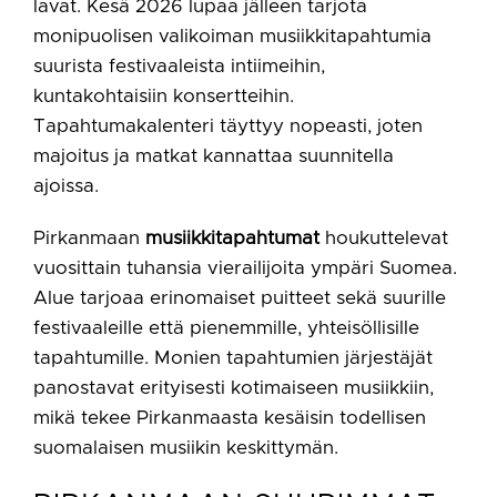
lavat. Kesä 2026 lupaa jälleen tarjota
monipuolisen valikoiman musiikkitapahtumia
suurista festivaaleista intiimeihin,
kuntakohtaisiin konsertteihin.
Tapahtumakalenteri täyttyy nopeasti, joten
majoitus ja matkat kannattaa suunnitella
ajoissa.
Pirkanmaan
musiikkitapahtumat
houkuttelevat
vuosittain tuhansia vierailijoita ympäri Suomea.
Alue tarjoaa erinomaiset puitteet sekä suurille
festivaaleille että pienemmille, yhteisöllisille
tapahtumille. Monien tapahtumien järjestäjät
panostavat erityisesti kotimaiseen musiikkiin,
mikä tekee Pirkanmaasta kesäisin todellisen
suomalaisen musiikin keskittymän.