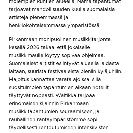
molempien kuntien alueella. Nämä tapahtumat
tarjoavat mahdollisuuden kuulla suomalaisia
artisteja pienemmässä ja
henkilökohtaisemmassa ympäristössä.
Pirkanmaan monipuolinen musiikkitarjonta
kesällä 2026 takaa, että jokaiselle
musiikkimaulle löytyy sopivaa ohjelmaa.
Suomalaiset artistit esiintyvät alueella laidasta
laitaan, suurista festivaaleista pieniin kyläjuhliin.
Majoitus kannattaa varata ajoissa, sillä
suosituimpien tapahtumien aikaan hotellit
täyttyvät nopeasti. Waltikka tarjoaa
erinomaisen sijainnin Pirkanmaan
musiikkitapahtumien seuraamiseen, ja
rauhallinen rantaympäristömme sopii
täydellisesti rentoutumiseen intensiivisten