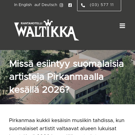
Skip
In English
auf Deutsch
(03) 577 11
to
content
Missä esiintyy suomalaisia
artisteja Pirkanmaalla
kesällä 2026?
Pirkanmaa kukkii kesäisin musiikin tahdissa, kun
suomalaiset artistit valtaavat alueen lukuisat