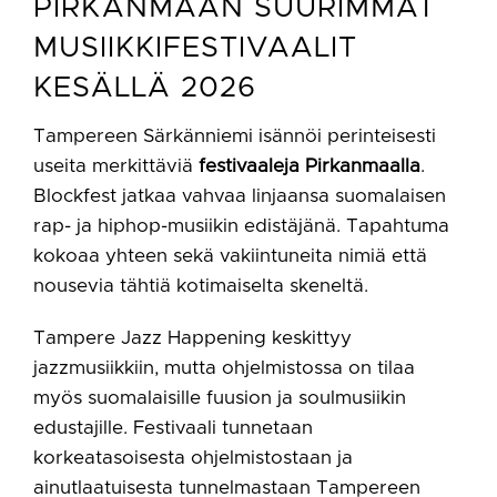
PIRKANMAAN SUURIMMAT
MUSIIKKIFESTIVAALIT
KESÄLLÄ 2026
Tampereen Särkänniemi isännöi perinteisesti
useita merkittäviä
festivaaleja Pirkanmaalla
.
Blockfest jatkaa vahvaa linjaansa suomalaisen
rap- ja hiphop-musiikin edistäjänä. Tapahtuma
kokoaa yhteen sekä vakiintuneita nimiä että
nousevia tähtiä kotimaiselta skeneltä.
Tampere Jazz Happening keskittyy
jazzmusiikkiin, mutta ohjelmistossa on tilaa
myös suomalaisille fuusion ja soulmusiikin
edustajille. Festivaali tunnetaan
korkeatasoisesta ohjelmistostaan ja
ainutlaatuisesta tunnelmastaan Tampereen