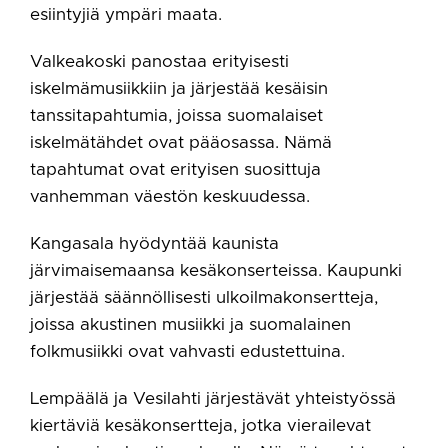
esiintyjiä ympäri maata.
Valkeakoski panostaa erityisesti
iskelmämusiikkiin ja järjestää kesäisin
tanssitapahtumia, joissa suomalaiset
iskelmätähdet ovat pääosassa. Nämä
tapahtumat ovat erityisen suosittuja
vanhemman väestön keskuudessa.
Kangasala hyödyntää kaunista
järvimaisemaansa kesäkonserteissa. Kaupunki
järjestää säännöllisesti ulkoilmakonsertteja,
joissa akustinen musiikki ja suomalainen
folkmusiikki ovat vahvasti edustettuina.
Lempäälä ja Vesilahti järjestävät yhteistyössä
kiertäviä kesäkonsertteja, jotka vierailevat