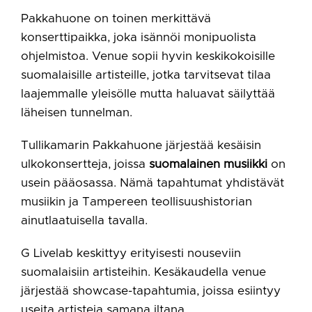
Pakkahuone on toinen merkittävä
konserttipaikka, joka isännöi monipuolista
ohjelmistoa. Venue sopii hyvin keskikokoisille
suomalaisille artisteille, jotka tarvitsevat tilaa
laajemmalle yleisölle mutta haluavat säilyttää
läheisen tunnelman.
Tullikamarin Pakkahuone järjestää kesäisin
ulkokonsertteja, joissa
suomalainen musiikki
on
usein pääosassa. Nämä tapahtumat yhdistävät
musiikin ja Tampereen teollisuushistorian
ainutlaatuisella tavalla.
G Livelab keskittyy erityisesti nouseviin
suomalaisiin artisteihin. Kesäkaudella venue
järjestää showcase-tapahtumia, joissa esiintyy
useita artisteja samana iltana.