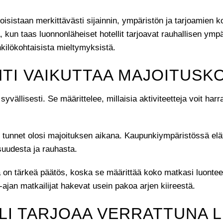
toisistaan merkittävästi sijainnin, ympäristön ja tarjoamien 
a, kun taas luonnonläheiset hotellit tarjoavat rauhallisen ym
nkilökohtaisista mieltymyksistä.
INTI VAIKUTTAA MAJOITUS
ällisesti. Se määrittelee, millaisia aktiviteetteja voit harr
tunnet olosi majoituksen aikana. Kaupunkiympäristössä elät
suudesta ja rauhasta.
lä on tärkeä päätös, koska se määrittää koko matkasi luontee
-ajan matkailijat hakevat usein pakoa arjen kiireestä.
LI TARJOAA VERRATTUNA