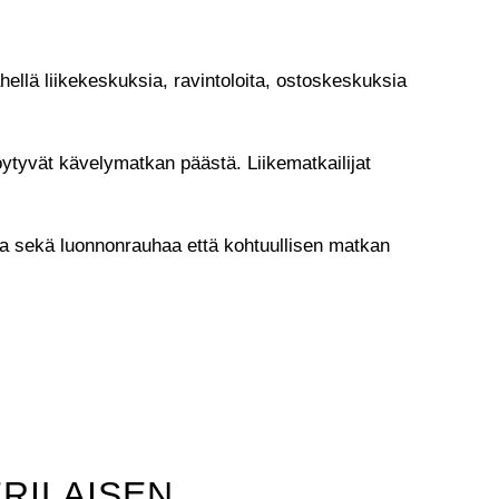
hellä liikekeskuksia, ravintoloita, ostoskeskuksia
 löytyvät kävelymatkan päästä. Liikematkailijat
ota sekä luonnonrauhaa että kohtuullisen matkan
RILAISEN