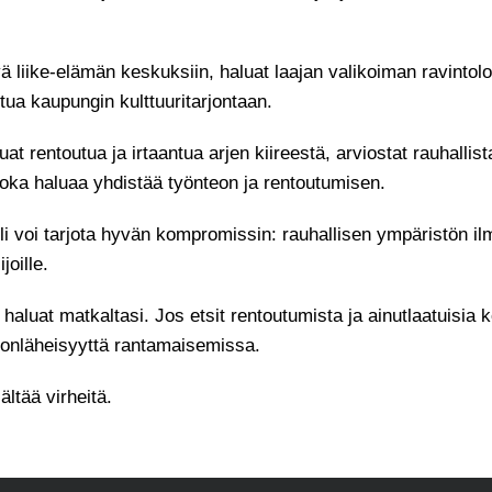
ä liike-elämän keskuksiin, haluat laajan valikoiman ravintoloi
stua kaupungin kulttuuritarjontaan.
at rentoutua ja irtaantua arjen kiireestä, arviostat rauhallis
joka haluaa yhdistää työnteon ja rentoutumisen.
li voi tarjota hyvän kompromissin: rauhallisen ympäristön il
joille.
 haluat matkaltasi. Jos etsit rentoutumista ja ainutlaatuisi
nonläheisyyttä rantamaisemissa.
ältää virheitä.