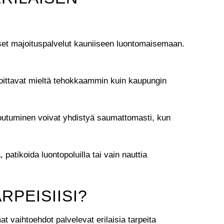
set majoituspalvelut kauniiseen luontomaisemaan.
uhoittavat mieltä tehokkaammin kuin kaupungin
entoutuminen voivat yhdistyä saumattomasti, kun
patikoida luontopoluilla tai vain nauttia
RPEISIISI?
 vaihtoehdot palvelevat erilaisia tarpeita