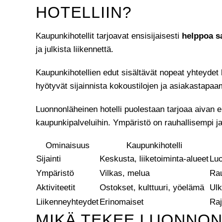
HOTELLIIN?
Kaupunkihotellit tarjoavat ensisijaisesti
helppoa s
ja julkista liikennettä.
Kaupunkihotellien edut sisältävät nopeat yhteydet l
hyötyvät sijainnista kokoustilojen ja asiakastapaa
Luonnonläheinen hotelli puolestaan tarjoaa aivan 
kaupunkipalveluihin. Ympäristö on rauhallisempi 
Ominaisuus
Kaupunkihotelli
Sijainti
Keskusta, liiketoiminta-alueet
Luo
Ympäristö
Vilkas, melua
Rau
Aktiviteetit
Ostokset, kulttuuri, yöelämä
Ulk
Liikenneyhteydet
Erinomaiset
Raj
MIKÄ TEKEE LUONNON