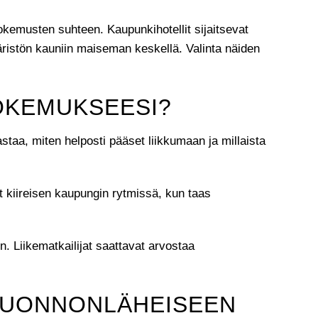
kokemusten suhteen. Kaupunkihotellit sijaitsevat
päristön kauniin maiseman keskellä. Valinta näiden
KOKEMUKSEESI?
astaa, miten helposti pääset liikkumaan ja millaista
 kiireisen kaupungin rytmissä, kun taas
n. Liikematkailijat saattavat arvostaa
 LUONNONLÄHEISEEN