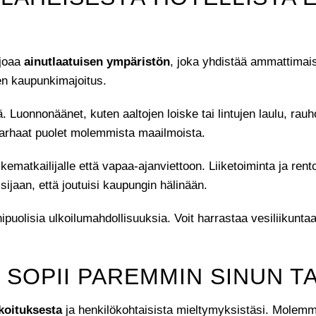
rjoaa
ainutlaatuisen ympäristön
, joka yhdistää ammattimai
en kaupunkimajoitus.
 Luonnonäänet, kuten aaltojen loiske tai lintujen laulu, ra
a parhaat puolet molemmista maailmoista.
iikematkailijalle että vapaa-ajanviettoon. Liiketoiminta ja r
ijaan, että joutuisi kaupungin hälinään.
uolisia ulkoilumahdollisuuksia. Voit harrastaa vesiliikuntaa, 
 SOPII PAREMMIN SINUN TA
koituksesta
ja henkilökohtaisista mieltymyksistäsi. Molemmat