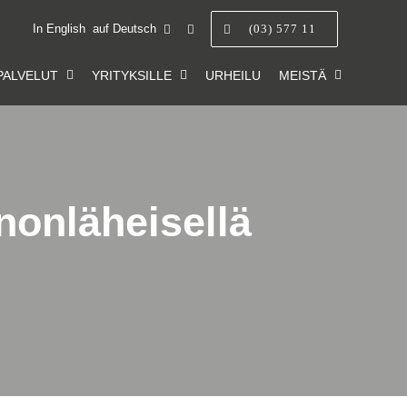
In English
auf Deutsch
(03) 577 11
PALVELUT
YRITYKSILLE
URHEILU
MEISTÄ
nnonläheisellä