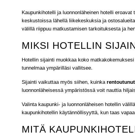
Kaupunkihotelli ja luonnonläheinen hotelli eroavat 
keskustoissa lähellä liikekeskuksia ja ostosalueit
välillä riippuu matkustamisen tarkoituksesta ja he
MIKSI HOTELLIN SIJA
Hotellin sijainti muokkaa koko matkakokemuksesi syv
tunnelmaa ympärilläsi vallitsee.
Sijainti vaikuttaa myös siihen, kuinka
rentoutunut
luonnonläheisessä ympäristössä voit nauttia hiljai
Valinta kaupunki- ja luonnonläheisen hotellin välil
kaupunkihotellin käytännöllisyyttä, kun taas vapaa
MITÄ KAUPUNKIHOTEL