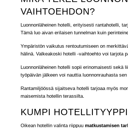
VAIHTOEHDON?
Luonnonläheinen hotelli, erityisesti rantahotelli, ta
Tämä luo aivan erilaisen tunnelman kuin perintein
Ympäristön vaikutus rentoutumiseen on merkittävä.
hälinä. Valkeakoski hotelli -vaihtoehto voi tarjot
Luonnonläheinen hotelli sopii erinomaisesti sekä l
työpäivän jälkeen voi nauttia luonnonrauhasta sen s
Rantamiljöössä sijaitseva hotelli tarjoaa myös monip
maisemista hotellin terassilta.
KUMPI HOTELLITYYPPI
Oikean hotellin valinta riippuu
matkustamisen tar