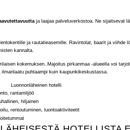
aavutettavuutta
ja laajaa palveluverkostoa. Ne sijaitsevat lä
entokentille ja rautatieasemille. Ravintolat, baarit ja viihde
misten kannalta.
erilaisen kokemuksen. Majoitus pirkanmaa -alueella voi tarj
ja ilmanlaatu puhtaampi kuin kaupunkikeskustassa.
Luonnonläheinen hotelli
nto, rantamiljöö
hallinen, hiljainen
oilu, rentoutuminen, luontoaktiviteetit
oitetummat
LÄHEISESTÄ HOTELLISTA E