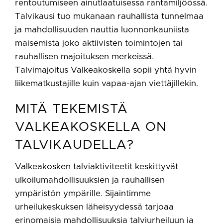
rentoutumiseen ainutlaatuisessa rantamiljöössä.
Talvikausi tuo mukanaan rauhallista tunnelmaa
ja mahdollisuuden nauttia luonnonkauniista
maisemista joko aktiivisten toimintojen tai
rauhallisen majoituksen merkeissä.
Talvimajoitus Valkeakoskella sopii yhtä hyvin
liikematkustajille kuin vapaa-ajan viettäjillekin.
MITÄ TEKEMISTÄ
VALKEAKOSKELLA ON
TALVIKAUDELLA?
Valkeakosken talviaktiviteetit keskittyvät
ulkoilumahdollisuuksien ja rauhallisen
ympäristön ympärille. Sijaintimme
urheilukeskuksen läheisyydessä tarjoaa
erinomaisia mahdollisuuksia talviurheiluun ja