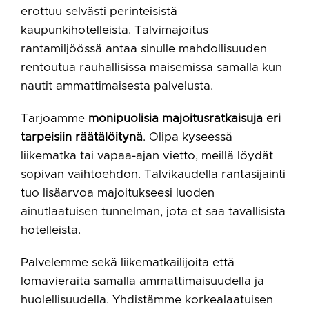
erottuu selvästi perinteisistä
kaupunkihotelleista. Talvimajoitus
rantamiljöössä antaa sinulle mahdollisuuden
rentoutua rauhallisissa maisemissa samalla kun
nautit ammattimaisesta palvelusta.
Tarjoamme
monipuolisia majoitusratkaisuja eri
tarpeisiin räätälöitynä
. Olipa kyseessä
liikematka tai vapaa-ajan vietto, meillä löydät
sopivan vaihtoehdon. Talvikaudella rantasijainti
tuo lisäarvoa majoitukseesi luoden
ainutlaatuisen tunnelman, jota et saa tavallisista
hotelleista.
Palvelemme sekä liikematkailijoita että
lomavieraita samalla ammattimaisuudella ja
huolellisuudella. Yhdistämme korkealaatuisen