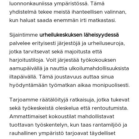
luonnonkauniissa ympäristössä. Tämä
yhdistelmä tekee meistä ihanteellisen valinnan,
kun haluat saada enemmän irti matkastasi.
Sijaintimme
urheilukeskuksen läheisyydessä
palvelee erityisesti järjestöjä ja urheiluseuroja,
jotka tarvitsevat sekä majoitusta että
harjoitustiloja. Voit järjestää työkokouksen
aamupäivällä ja nauttia ulkoilumahdollisuuksista
iltapäivällä. Tämä joustavuus auttaa sinua
hyödyntämään työmatkan aikaa monipuolisesti.
Tarjoamme räätälöityjä ratkaisuja, jotka tukevat
sekä työkeskeistä oleskelua että rentoutumista.
Ammattimaiset kokoustilat mahdollistavat
tuottavan työskentelyn, kun taas rantamiljöö ja
rauhallinen ympäristö tarjoavat täydelliset