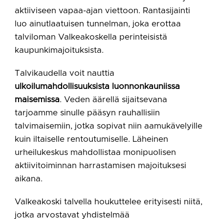
aktiiviseen vapaa-ajan viettoon. Rantasijainti
luo ainutlaatuisen tunnelman, joka erottaa
talviloman Valkeakoskella perinteisistä
kaupunkimajoituksista.
Talvikaudella voit nauttia
ulkoilumahdollisuuksista luonnonkauniissa
maisemissa
. Veden äärellä sijaitsevana
tarjoamme sinulle pääsyn rauhallisiin
talvimaisemiin, jotka sopivat niin aamukävelyille
kuin iltaiselle rentoutumiselle. Läheinen
urheilukeskus mahdollistaa monipuolisen
aktiivitoiminnan harrastamisen majoituksesi
aikana.
Valkeakoski talvella houkuttelee erityisesti niitä,
jotka arvostavat yhdistelmää