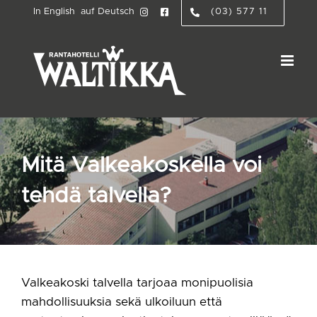
Skip
In English
auf Deutsch
(03) 577 11
to
content
Mitä Valkeakoskella voi
tehdä talvella?
Valkeakoski talvella tarjoaa monipuolisia
mahdollisuuksia sekä ulkoiluun että