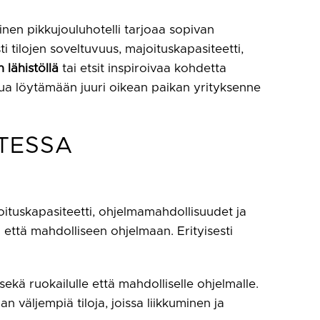
linen pikkujouluhotelli tarjoaa sopivan
ti tilojen soveltuvuus, majoituskapasiteetti,
lähistöllä
tai etsit inspiroivaa kohdetta
nua löytämään juuri oikean paikan yrityksenne
ITESSA
ajoituskapasiteetti, ohjelmamahdollisuudet ja
n että mahdolliseen ohjelmaan. Erityisesti
 sekä ruokailulle että mahdolliselle ohjelmalle.
 väljempiä tiloja, joissa liikkuminen ja