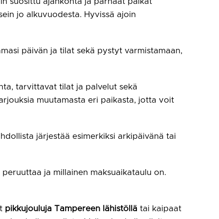
in suosittu ajankohta ja parhaat paikat
usein jo alkuvuodesta. Hyvissä ajoin
masi päivän ja tilat sekä pystyt varmistamaan,
.
, tarvittavat tilat ja palvelut sekä
arjouksia muutamasta eri paikasta, jotta voit
llista järjestää esimerkiksi arkipäivänä tai
ai peruuttaa ja millainen maksuaikataulu on.
it
pikkujouluja Tampereen lähistöllä
tai kaipaat