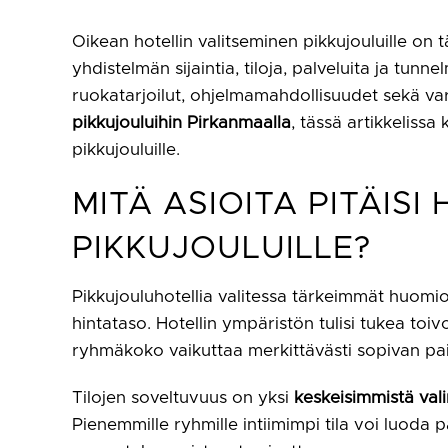
Oikean hotellin valitseminen pikkujouluille on 
yhdistelmän sijaintia, tiloja, palveluita ja tunn
ruokatarjoilut, ohjelmamahdollisuudet sekä var
pikkujouluihin Pirkanmaalla
, tässä artikkeliss
pikkujouluille.
MITÄ ASIOITA PITÄIS
PIKKUJOULUILLE?
Pikkujouluhotellia valitessa tärkeimmät huomioit
hintataso. Hotellin ympäristön tulisi tukea toiv
ryhmäkoko vaikuttaa merkittävästi sopivan pai
Tilojen soveltuvuus on yksi
keskeisimmistä vali
Pienemmille ryhmille intiimimpi tila voi luoda 