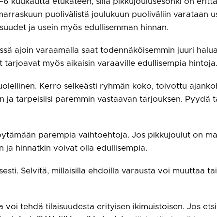
6 kuukautta etukäteen, sillä pikkujoulusesonki on erittä
t marraskuun puolivälistä joulukuun puoliväliin varataan 
uudet ja usein myös edullisemman hinnan.
issä ajoin varaamalla saat todennäköisemmin juuri halua
t tarjoavat myös aikaisin varaaville edullisempia hintoja
ellinen. Kerro selkeästi ryhmän koko, toivottu ajankohta
n ja tarpeisiisi paremmin vastaavan tarjouksen. Pyydä t
tämään parempia vaihtoehtoja. Jos pikkujoulut on mahdo
a hinnatkin voivat olla edullisempia.
sti. Selvitä, millaisilla ehdoilla varausta voi muuttaa t
 voi tehdä tilaisuudesta erityisen ikimuistoisen. Jos ets