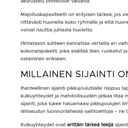
seurustelu onnistuvat vaivatta.
Majoituskapasiteetti on erityisen tärkeä, jos v
riittävästi huoneita koko ryhmälle ja että huon
voivat nauttia juhlasta huoletta.
Hintatason suhteen kannattaa vertailla eri vaih
kokonaispaketti, joka sisältää tilan, ruokailut
ostaminen erikseen.
MILLAINEN SIJAINTI 
Ihanteellinen sijainti pikkujoulutilalle riippuu
kulkuyhteydet ja mahdollisuuden jatkaa iltaa m
sijainti, joka tukee haluamaasi pikkujoulujen ilm
lähiseudun luonnonläheisiä vaihtoehtoja – ne ta
Kulkuyhteydet ovat
erittäin tärkeä tekijä
sijain