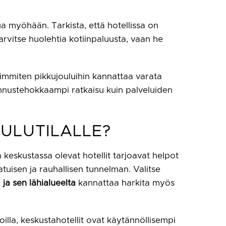
ua myöhään. Tarkista, että hotellissa on
tarvitse huolehtia kotiinpaluusta, vaan he
seimmiten pikkujouluihin kannattaa varata
tannustehokkaampi ratkaisu kuin palveluiden
OULUTILALLE?
n keskustassa olevat hotellit tarjoavat helpot
tuisen ja rauhallisen tunnelman. Valitse
 ja sen lähialueelta
kannattaa harkita myös
voilla, keskustahotellit ovat käytännöllisempi