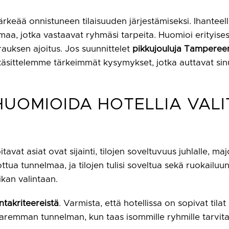
tärkeää onnistuneen tilaisuuden järjestämiseksi. Ihanteel
elmaa, jotka vastaavat ryhmäsi tarpeita. Huomioi erityises
auksen ajoitus. Jos suunnittelet
pikkujouluja Tampereen 
a käsittelemme tärkeimmät kysymykset, jotka auttavat si
I HUOMIOIDA HOTELLIA VAL
avat asiat ovat sijainti, tilojen soveltuvuus juhlalle, m
ottua tunnelmaa, ja tilojen tulisi soveltua sekä ruokailuu
kan valintaan.
ntakriteereistä
. Varmista, että hotellissa on sopivat tilat
paremman tunnelman, kun taas isommille ryhmille tarvitaan