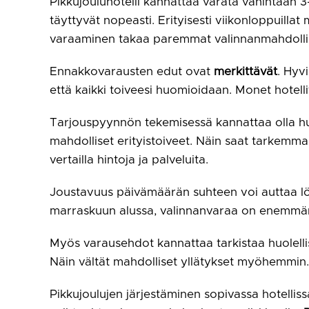
Pikkujouluhotelli kannattaa varata vähintään 3–
täyttyvät nopeasti. Erityisesti viikonloppuilla
varaaminen takaa paremmat valinnanmahdollis
Ennakkovarausten edut ovat
merkittävät
. Hyv
että kaikki toiveesi huomioidaan. Monet hotelli
Tarjouspyynnön tekemisessä kannattaa olla huol
mahdolliset erityistoiveet. Näin saat tarkemma
vertailla hintoja ja palveluita.
Joustavuus päivämäärän suhteen voi auttaa löy
marraskuun alussa, valinnanvaraa on enemmän j
Myös varausehdot kannattaa tarkistaa huolellise
Näin vältät mahdolliset yllätykset myöhemmin.
Pikkujoulujen järjestäminen sopivassa hotellissa