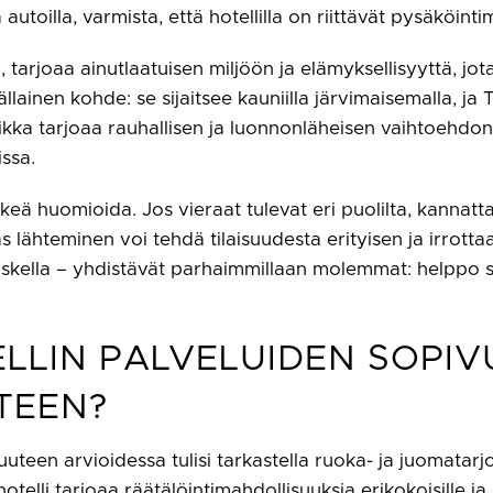
utoilla, varmista, että hotellilla on riittävät pysäköint
arjoaa ainutlaatuisen miljöön ja elämyksellisyyttä, jota 
ällainen kohde: se sijaitsee kauniilla järvimaisemalla, j
kka tarjoaa rauhallisen ja luonnonläheisen vaihtoehdon
issa.
keä huomioida. Jos vieraat tulevat eri puolilta, kannatta
as lähteminen voi tehdä tilaisuudesta erityisen ja irrot
skella – yhdistävät parhaimmillaan molemmat: helppo sa
ELLIN PALVELUIDEN SOPI
TEEN?
uuteen arvioidessa tulisi tarkastella ruoka- ja juomatarjo
telli tarjoaa räätälöintimahdollisuuksia erikokoisille j