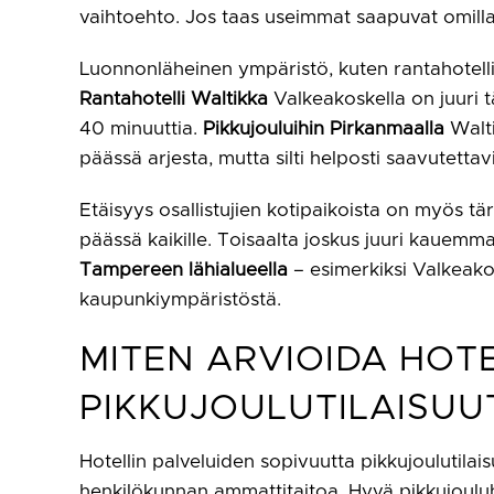
vaihtoehto. Jos taas useimmat saapuvat omilla a
Luonnonläheinen ympäristö, kuten rantahotelli, t
Rantahotelli Waltikka
Valkeakoskella on juuri t
40 minuuttia.
Pikkujouluihin Pirkanmaalla
Walti
päässä arjesta, mutta silti helposti saavutettav
Etäisyys osallistujien kotipaikoista on myös tär
päässä kaikille. Toisaalta joskus juuri kauemm
Tampereen lähialueella
– esimerkiksi Valkeako
kaupunkiympäristöstä.
MITEN ARVIOIDA HOT
PIKKUJOULUTILAISUU
Hotellin palveluiden sopivuutta pikkujoulutilais
henkilökunnan ammattitaitoa. Hyvä pikkujouluho