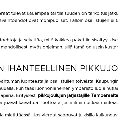
ieraat tulevat kauempaa tai tilaisuuden on tarkoitus jatk
evaihtoehdot ovat monipuoliset. Tällöin osallistujien ei 
toehtoja ja selvittää, mitä kaikkea pakettiin sisältyy. U
 ja mahdollisesti myös ohjelman, sillä tämä on usein kus
ON IHANTEELLINEN PIKKUJ
 tapahtuman luonteesta ja osallistujien toiveista. Kaupungi
uualla, kun taas luonnonläheinen ympäristö luo ainutlaa
apiiriä. Erityisesti
pikkujoulujen järjestäjille Tampereelta
rjoavat kaivattua irtiottoa arjesta ilman pitkää matkaa.
tia mietittäessä. Jos vieraat saapuvat julkisilla kulkuneu