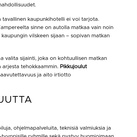
imahdollisuudet.
tavallinen kaupunkihotelli ei voi tarjota.
a Tampereelta sinne on autolla matkaa vain noin
 kaupungin vilskeen sijaan – sopivan matkan
a valita sijainti, joka on kohtuullisen matkan
taa arjesta tehokkaammin.
Pikkujoulut
avutettavuus ja aito irtiotto
VUUTTA
iluja, ohjelmapalveluita, teknisiä valmiuksia ja
a -tyyppisille ryhmille sekä pystyy huomioimaan