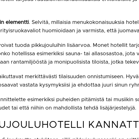
in elementti
. Selvitä, millaisia menukokonaisuuksia hotel
tyisruokavaliot huomioidaan ja varmista, että juomava
oivat tuoda pikkujouluihin lisäarvoa. Monet hotellit tar
nko hotellissa esimerkiksi sauna- tai allasosastoa, jota 
n rantamiljööstä ja monipuolisista tiloista, jotka tekev
aikuttavat merkittävästi tilaisuuden onnistumiseen. Hyvä
osaavat vastata kysymyksiisi ja ehdottaa juuri sinun ryhm
unnittelette esimerkiksi puheiden pitämistä tai musiikin s
det tai että niihin on mahdollista tehdä lisäjärjestelyjä.
KUJOULUHOTELLI KANNAT