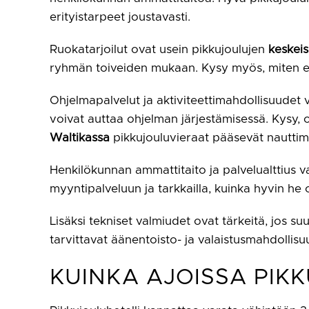
erityistarpeet joustavasti.
Ruokatarjoilut ovat usein pikkujoulujen
keskeis
ryhmän toiveiden mukaan. Kysy myös, miten eri
Ohjelmapalvelut ja aktiviteettimahdollisuudet v
voivat auttaa ohjelman järjestämisessä. Kysy, o
Waltikassa
pikkujouluvieraat pääsevät nauttimaa
Henkilökunnan ammattitaito ja palvelualttius v
myyntipalveluun ja tarkkailla, kuinka hyvin he 
Lisäksi tekniset valmiudet ovat tärkeitä, jos su
tarvittavat äänentoisto- ja valaistusmahdollisuu
KUINKA AJOISSA PIK