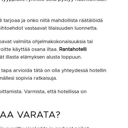
li tarjoaa ja onko niitä mahdollista räätälöidä
ihtoehdot vastaavat tilaisuuden luonnetta.
joavat valmiita ohjelmakokonaisuuksia tai
voitte käyttää osana iltaa.
Rantahotelli
ät illasta elämyksen alusta loppuun.
 tapa arvioida tätä on olla yhteydessä hotellin
ällesi sopivia ratkaisuja.
oittamista. Varmista, että hotellissa on
TAA VARATA?