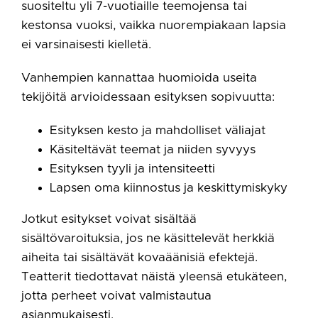
suositeltu yli 7-vuotiaille teemojensa tai
kestonsa vuoksi, vaikka nuorempiakaan lapsia
ei varsinaisesti kielletä.
Vanhempien kannattaa huomioida useita
tekijöitä arvioidessaan esityksen sopivuutta:
Esityksen kesto ja mahdolliset väliajat
Käsiteltävät teemat ja niiden syvyys
Esityksen tyyli ja intensiteetti
Lapsen oma kiinnostus ja keskittymiskyky
Jotkut esitykset voivat sisältää
sisältövaroituksia, jos ne käsittelevät herkkiä
aiheita tai sisältävät kovaäänisiä efektejä.
Teatterit tiedottavat näistä yleensä etukäteen,
jotta perheet voivat valmistautua
asianmukaisesti.