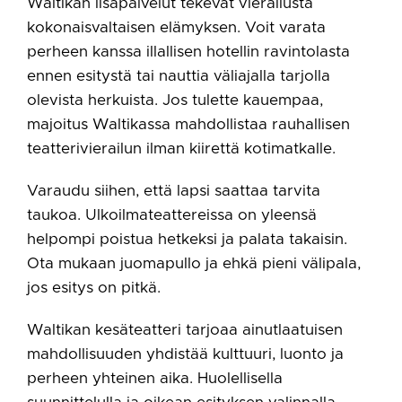
Waltikan lisäpalvelut tekevät vierailusta
kokonaisvaltaisen elämyksen. Voit varata
perheen kanssa illallisen hotellin ravintolasta
ennen esitystä tai nauttia väliajalla tarjolla
olevista herkuista. Jos tulette kauempaa,
majoitus Waltikassa mahdollistaa rauhallisen
teatterivierailun ilman kiirettä kotimatkalle.
Varaudu siihen, että lapsi saattaa tarvita
taukoa. Ulkoilmateattereissa on yleensä
helpompi poistua hetkeksi ja palata takaisin.
Ota mukaan juomapullo ja ehkä pieni välipala,
jos esitys on pitkä.
Waltikan kesäteatteri tarjoaa ainutlaatuisen
mahdollisuuden yhdistää kulttuuri, luonto ja
perheen yhteinen aika. Huolellisella