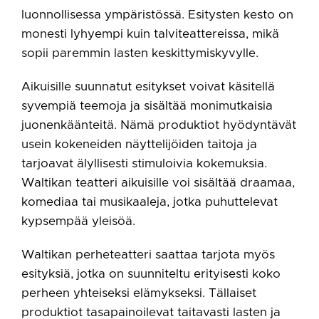
luonnollisessa ympäristössä. Esitysten kesto on
monesti lyhyempi kuin talviteattereissa, mikä
sopii paremmin lasten keskittymiskyvylle.
Aikuisille suunnatut esitykset voivat käsitellä
syvempiä teemoja ja sisältää monimutkaisia
juonenkäänteitä. Nämä produktiot hyödyntävät
usein kokeneiden näyttelijöiden taitoja ja
tarjoavat älyllisesti stimuloivia kokemuksia.
Waltikan teatteri aikuisille voi sisältää draamaa,
komediaa tai musikaaleja, jotka puhuttelevat
kypsempää yleisöä.
Waltikan perheteatteri saattaa tarjota myös
esityksiä, jotka on suunniteltu erityisesti koko
perheen yhteiseksi elämykseksi. Tällaiset
produktiot tasapainoilevat taitavasti lasten ja