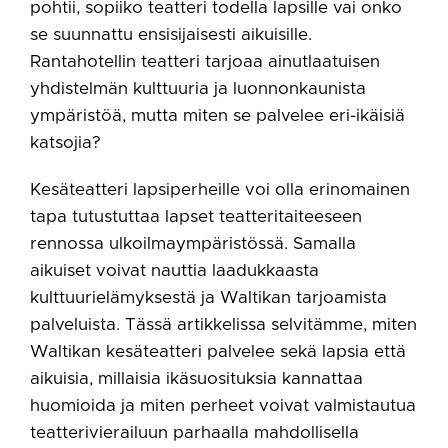
pohtii, sopiiko teatteri todella lapsille vai onko
se suunnattu ensisijaisesti aikuisille.
Rantahotellin teatteri tarjoaa ainutlaatuisen
yhdistelmän kulttuuria ja luonnonkaunista
ympäristöä, mutta miten se palvelee eri-ikäisiä
katsojia?
Kesäteatteri lapsiperheille voi olla erinomainen
tapa tutustuttaa lapset teatteritaiteeseen
rennossa ulkoilmaympäristössä. Samalla
aikuiset voivat nauttia laadukkaasta
kulttuurielämyksestä ja Waltikan tarjoamista
palveluista. Tässä artikkelissa selvitämme, miten
Waltikan kesäteatteri palvelee sekä lapsia että
aikuisia, millaisia ikäsuosituksia kannattaa
huomioida ja miten perheet voivat valmistautua
teatterivierailuun parhaalla mahdollisella