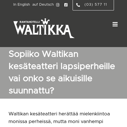
Skip
In English
auf Deutsch
(03) 577 11
to
content
Sopiiko Waltikan
kesäteatteri lapsiperheille
vai onko se aikuisille
suunnattu?
Waltikan kesäteatteri herättää mielenkiintoa
monissa perheissä, mutta moni vanhempi