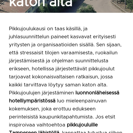
katon alta
Pikkujoulukausi on taas käsillä, ja
juhlasuunnittelun paineet kasvavat erityisesti
yritysten ja organisaatioiden sisällä. Sen sijaan,
että stressaisit tilojen varaamisesta, ruokailun
järjestämisestä ja ohjelman suunnittelusta
erikseen, hotellissa järjestettävät pikkujoulut
tarjoavat kokonaisvaltaisen ratkaisun, jossa
kaikki tarvittava löytyy saman katon alta.
Pikkujoulujen järjestäminen
luonnonläheisessä
hotelliympäristössä
luo mieleenpainuvan
kokemuksen, joka erottuu edukseen
perinteisistä kaupunkitapahtumista. Jos etsit
inspiroivaa vaihtoehtoa
pikkujouluille
Tampereen lähistöllä
, kannattaa tutustua siihen,