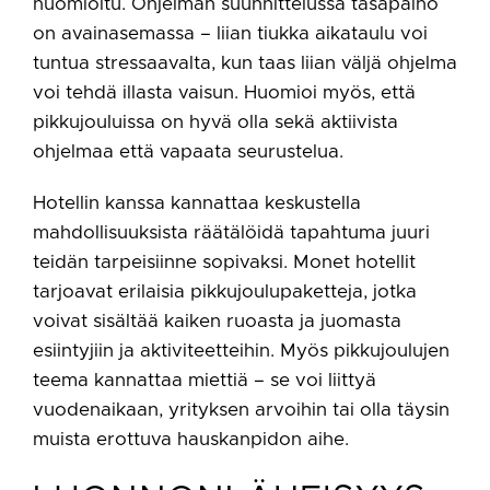
huomioitu. Ohjelman suunnittelussa tasapaino
on avainasemassa – liian tiukka aikataulu voi
tuntua stressaavalta, kun taas liian väljä ohjelma
voi tehdä illasta vaisun. Huomioi myös, että
pikkujouluissa on hyvä olla sekä aktiivista
ohjelmaa että vapaata seurustelua.
Hotellin kanssa kannattaa keskustella
mahdollisuuksista räätälöidä tapahtuma juuri
teidän tarpeisiinne sopivaksi. Monet hotellit
tarjoavat erilaisia pikkujoulupaketteja, jotka
voivat sisältää kaiken ruoasta ja juomasta
esiintyjiin ja aktiviteetteihin. Myös pikkujoulujen
teema kannattaa miettiä – se voi liittyä
vuodenaikaan, yrityksen arvoihin tai olla täysin
muista erottuva hauskanpidon aihe.