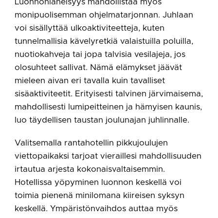
Luonnonläheisyys mahdollistaa myös
monipuolisemman ohjelmatarjonnan. Juhlaan
voi sisällyttää ulkoaktiviteetteja, kuten
tunnelmallisia kävelyretkiä valaistuilla poluilla,
nuotiokahveja tai jopa talvisia vesilajeja, jos
olosuhteet sallivat. Nämä elämykset jäävät
mieleen aivan eri tavalla kuin tavalliset
sisäaktiviteetit. Erityisesti talvinen järvimaisema,
mahdollisesti lumipeitteinen ja hämyisen kaunis,
luo täydellisen taustan joulunajan juhlinnalle.
Valitsemalla rantahotellin pikkujoulujen
viettopaikaksi tarjoat vieraillesi mahdollisuuden
irtautua arjesta kokonaisvaltaisemmin.
Hotellissa yöpyminen luonnon keskellä voi
toimia pienenä minilomana kiireisen syksyn
keskellä. Ympäristönvaihdos auttaa myös