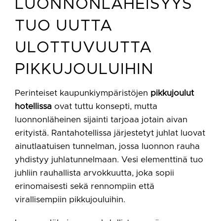
LUONNONLÄHEISYYS
TUO UUTTA
ULOTTUVUUTTA
PIKKUJOULUIHIN
Perinteiset kaupunkiympäristöjen
pikkujoulut
hotellissa
ovat tuttu konsepti, mutta
luonnonläheinen sijainti tarjoaa jotain aivan
erityistä. Rantahotellissa järjestetyt juhlat luovat
ainutlaatuisen tunnelman, jossa luonnon rauha
yhdistyy juhlatunnelmaan. Vesi elementtinä tuo
juhliin rauhallista arvokkuutta, joka sopii
erinomaisesti sekä rennompiin että
virallisempiin pikkujouluihin.