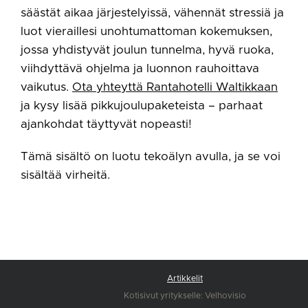
säästät aikaa järjestelyissä, vähennät stressiä ja
luot vieraillesi unohtumattoman kokemuksen,
jossa yhdistyvät joulun tunnelma, hyvä ruoka,
viihdyttävä ohjelma ja luonnon rauhoittava
vaikutus.
Ota yhteyttä Rantahotelli Waltikkaan
ja kysy lisää pikkujoulupaketeista – parhaat
ajankohdat täyttyvät nopeasti!
Tämä sisältö on luotu tekoälyn avulla, ja se voi
sisältää virheitä.
Artikkelit
Kotisivut yritykselle:
Velhovisio