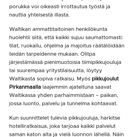
porukka voi oikeasti irrottautua työstä ja
nauttia yhteisestä illasta.
Waltikan ammattitaitoinen henkilökunta
huolehtii siitä, että kaikki sujuu saumattomasti:
tilat, ruokailu, ohjelma ja majoitus räätälöidään
teidän tarpeidenne mukaan. Olitpa
järjestämässä pienimuotoisia tiimipikkujouluja
tai suurempaa yritystilaisuutta, löytyy
Waltikasta sopiva ratkaisu. Myös
pikkujoulut
Pirkanmaalla
laajemmin ajateltuna saavat
Waltikassa yhden parhaimmistaan – paikan,
jossa luonto, palvelu ja tunnelma kohtaavat.
Kun suunnittelet tulevia pikkujouluja, harkitse
hotelliratkaisua, joka tarjoaa kaikki palvelut
saman katon alta ja vielä luonnon lähellä. Näin