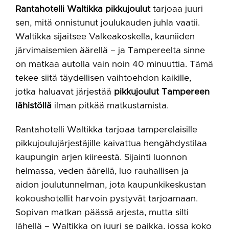
Rantahotelli Waltikka pikkujoulut
tarjoaa juuri
sen, mitä onnistunut joulukauden juhla vaatii.
Waltikka sijaitsee Valkeakoskella, kauniiden
järvimaisemien äärellä – ja Tampereelta sinne
on matkaa autolla vain noin 40 minuuttia. Tämä
tekee siitä täydellisen vaihtoehdon kaikille,
jotka haluavat järjestää
pikkujoulut Tampereen
lähistöllä
ilman pitkää matkustamista.
Rantahotelli Waltikka tarjoaa tamperelaisille
pikkujoulujärjestäjille kaivattua hengähdystilaa
kaupungin arjen kiireestä. Sijainti luonnon
helmassa, veden äärellä, luo rauhallisen ja
aidon joulutunnelman, jota kaupunkikeskustan
kokoushotellit harvoin pystyvät tarjoamaan.
Sopivan matkan päässä arjesta, mutta silti
lähellä – Waltikka on juuri se paikka, jossa koko