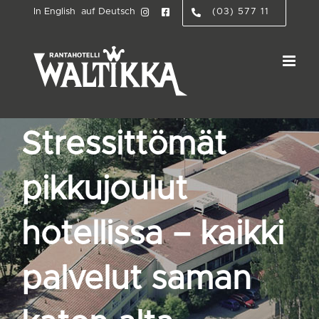
Skip
In English
auf Deutsch
(03) 577 11
to
content
Stressittömät
pikkujoulut
hotellissa – kaikki
palvelut saman