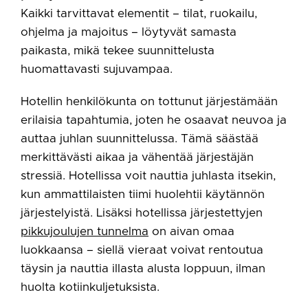
Kaikki tarvittavat elementit – tilat, ruokailu,
ohjelma ja majoitus – löytyvät samasta
paikasta, mikä tekee suunnittelusta
huomattavasti sujuvampaa.
Hotellin henkilökunta on tottunut järjestämään
erilaisia tapahtumia, joten he osaavat neuvoa ja
auttaa juhlan suunnittelussa. Tämä säästää
merkittävästi aikaa ja vähentää järjestäjän
stressiä. Hotellissa voit nauttia juhlasta itsekin,
kun ammattilaisten tiimi huolehtii käytännön
järjestelyistä. Lisäksi hotellissa järjestettyjen
pikkujoulujen tunnelma
on aivan omaa
luokkaansa – siellä vieraat voivat rentoutua
täysin ja nauttia illasta alusta loppuun, ilman
huolta kotiinkuljetuksista.