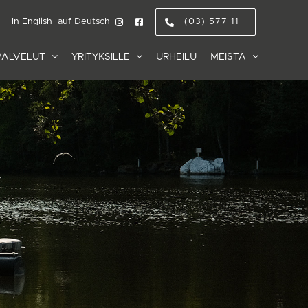
In English
auf Deutsch
(03) 577 11
PALVELUT
YRITYKSILLE
URHEILU
MEISTÄ