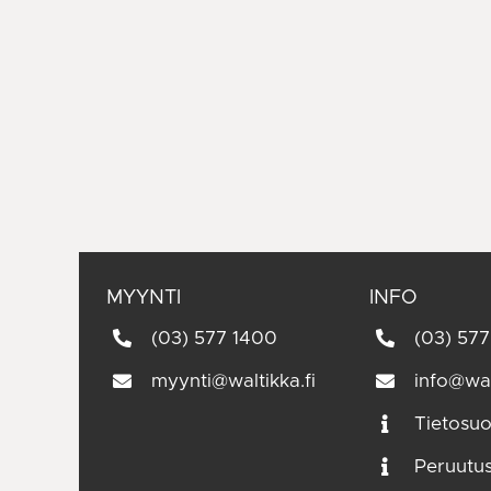
MYYNTI
INFO
(03) 577 1400
(03) 577
myynti@waltikka.fi
info@wal
Tietosuo
Peruutu