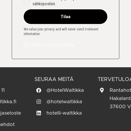
SEURAA MEITÄ
TERVETULO
 11
@HotelWaltikka
Rantahot
Hakalant
tikka.fi
@hotelwaltikka
37600 V
jaseloste
hotelli-waltikka
sehdot