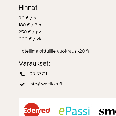
Hinnat
90 € / h
180 € / 3 h
250 € / pv
600 € / vkl
Hotellimajoittujille vuokraus -20 %
Varaukset:
03 57711
info@waltikka.fi