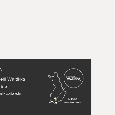
A
elli Waltikka
ie 6
alkeakoski