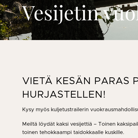
Vesijetin vu
VIETÄ KESÄN PARAS P
HURJASTELLEN!
Kysy myös kuljetustrailerin vuokrausmahdollis
Meiltä löydät kaksi vesijettiä – Toinen kaksipa
toinen tehokkaampi taidokkaalle kuskille.